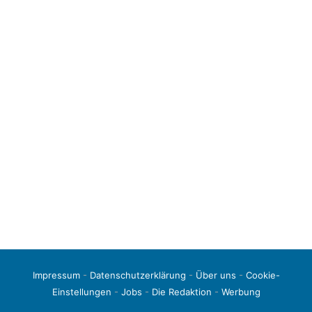
Impressum
-
Datenschutzerklärung
-
Über uns
-
Cookie-
Einstellungen
-
Jobs
-
Die Redaktion
-
Werbung