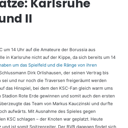
ätze: Karlsruhe
nd II
SC um 14 Uhr auf die Amateure der Borussia aus
le in Karlsruhe nicht auf der Kippe, da sich bereits um 14
haben um das Spielfeld und die Ränge von ihren
Schlussmann Dirk Orlishausen, der seinen Vertrag bis
ün sei und nur noch die Traversen freigeräumt werden
k auf das Hinspiel, bei dem den KSC-Fan gleich warm ums
im Stadion Rote Erde gewinnen und somit auch den ersten
n überzeugte das Team von Markus Kauczinski und durfte
 noch aufwärts. Mit Ausnahme des Spieles gegen
den KSC schlagen – der Knoten war geplatzt. Heute
 und ist somit Spitzenreiter. Der BVB dagegen findet sich