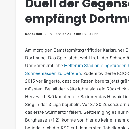
Duell der Gegens
empfängt Dortmu
Redaktion
15. Februar 2013 um 18:30 Uhr
Am morgigen Samstagmittag trifft der Karlsruher 
Dortmund. Das Spiel steht wohl trotz der Schneefäl
Uhr ehrenamtliche
Helfer im Stadion eingefunden 
Schneemassen zu befreien
. Zudem twitterte KSC-
2015 verlängerte, dass der Rasen bereits jetzt gr
müssten. Bei all der Kälte lohnt sich ein Rückblic
Herz wird. 3:0 konnten die Badener das Hinspiel 
Sieg in der 3.Liga bejubeln. Vor 3.130 Zuschauer
das erste Stürmertor feiern. Seitdem ging es nur
Burghausen (1:2), konnte von hier ab keiner mehr 
befindet sich der KSC auf dem ersten Tabellenplatz