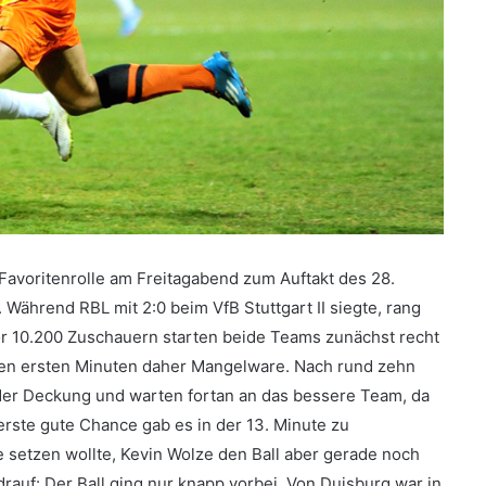
Favoritenrolle am Freitagabend zum Auftakt des 28.
 Während RBL mit 2:0 beim VfB Stuttgart II siegte, rang
or 10.200 Zuschauern starten beide Teams zunächst recht
 den ersten Minuten daher Mangelware. Nach rund zehn
 der Deckung und warten fortan an das bessere Team, da
 erste gute Chance gab es in der 13. Minute zu
e setzen wollte, Kevin Wolze den Ball aber gerade noch
drauf: Der Ball ging nur knapp vorbei. Von Duisburg war in