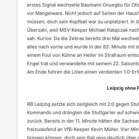
erstes Signal wechselte Baumann Onuegbu für Ofo
vor Mangelware. Nicht jedoch auf Seiten der Haushe
müssen, doch sein Kopfball war zu unplatziert. In
Überzahl, weil MSV-Keeper Michael Ratajczak nach
sah. Kurios: Da die Zebras bereits drei Mal wechs
alles nach vorne und wurde in der 83. Minute mit 
einem Foul von Kühne an Heller im Strafraum entsc
Engel trat und verwandelte mit seinem 22. Saisont
Am Ende fuhren die Lilien einen verdienten 1:0-Erf
Leipzig ohne 
RB Leipzig setzte sich zeitgleich mit 2:0 gegen St
Kommando und drängten die Stuttgarter auf schwier
zurück. Bereits in der 11. Minute hätten die Sach
freizulaufend an VfB-Keeper Kevin Müller. Vier Mi
bringen können, doch sein Ball ging deutlich über da