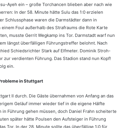
su-Ayeh ein – große Torchancen blieben aber nach wie
rren: In der 58. Minute hätte Sulu das 1:0 erzielen
 der Schlussphase waren die Darmstädter dann in
 einem Foul außerhalb des Strafraums die Rote Karte
elten, musste Gerrit Wegkamp ins Tor. Darmstadt warf nun
dem längst überfälligen Führungstreffer belohnt. Nach
hied Schiedsrichter Stark auf Elfmeter. Dominik Stroh-
or zur verdienten Führung. Das Stadion stand nun Kopf!
olg ein.
Probleme in Stuttgart
uttgart II durch. Die Gäste übernahmen von Anfang an das
igem Geläuf immer wieder tief in die eigene Hälfte
sen in Führung gehen müssen, doch Daniel Frahn scheiterte
nuten später hätte Poulsen den Aufsteiger in Führung
s Tor. In der 28. Minute sollte das überfällige 1:0 für