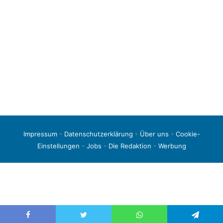
Impressum
-
Datenschutzerklärung
-
Über uns
-
Cookie-
Einstellungen
-
Jobs
-
Die Redaktion
-
Werbung
© 2026 liga3-online.de