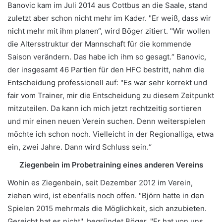
Banovic kam im Juli 2014 aus Cottbus an die Saale, stand
zuletzt aber schon nicht mehr im Kader. "Er weiß, dass wir
nicht mehr mit ihm planen“, wird Böger zitiert. "Wir wollen
die Altersstruktur der Mannschaft für die kommende
Saison verändern. Das habe ich ihm so gesagt.“ Banovic,
der insgesamt 46 Partien für den HFC bestritt, nahm die
Entscheidung professionell auf: "Es war sehr korrekt und
fair vom Trainer, mir die Entscheidung zu diesem Zeitpunkt
mitzuteilen. Da kann ich mich jetzt rechtzeitig sortieren
und mir einen neuen Verein suchen. Denn weiterspielen
möchte ich schon noch. Vielleicht in der Regionalliga, etwa
ein, zwei Jahre. Dann wird Schluss sein.“
Ziegenbein im Probetraining eines anderen Vereins
Wohin es Ziegenbein, seit Dezember 2012 im Verein,
ziehen wird, ist ebenfalls noch offen. "Björn hatte in den
Spielen 2015 mehrmals die Möglichkeit, sich anzubieten.
Gereicht hat es nicht", begründet Böger. "Er hat von uns