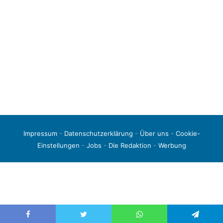
Impressum
-
Datenschutzerklärung
-
Über uns
-
Cookie-
Einstellungen
-
Jobs
-
Die Redaktion
-
Werbung
© 2026 liga3-online.de