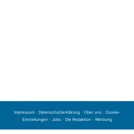
Impressum
-
Datenschutzerklärung
-
Über uns
-
Cookie-
Einstellungen
-
Jobs
-
Die Redaktion
-
Werbung