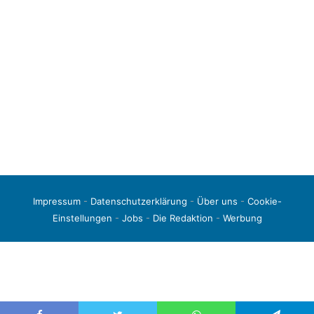
Impressum
-
Datenschutzerklärung
-
Über uns
-
Cookie-
Einstellungen
-
Jobs
-
Die Redaktion
-
Werbung
© 2026 liga3-online.de