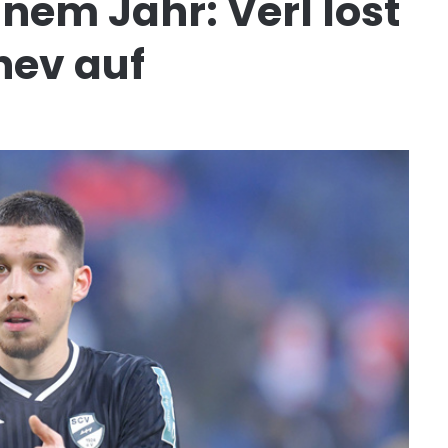
nem Jahr: Verl löst
hev auf