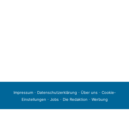
Impressum
-
Datenschutzerklärung
-
Über uns
-
Cookie-
Einstellungen
-
Jobs
-
Die Redaktion
-
Werbung
© 2026 liga3-online.de