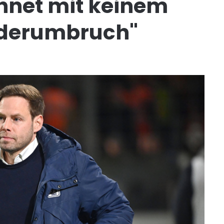
hnet mit keinem
aderumbruch"