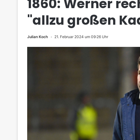
1860: Werner rec
"allzu großen K
Julian Koch
21. Februar 2024 um 09:26 Uhr