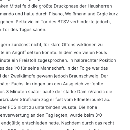
linken Mittel feld die größte Druckphase der Hausherren
mando und hatte durch Pisano, Weißmann und Grgic kurz
 gehen. Petkovic im Tor des BTSV verhinderte jedoch,
e Tor des Tages sahen.
gern zunächst nicht, für klare Offensivaktionen zu
e im Angriff setzen konnte. In dem von vielen Fouls
inute ein Freistoß zugesprochen. In halbrechter Position
 das 1:0 für seine Mannschaft. In der Folge war das
l der Zweikämpfe gewann jedoch Braunschweig. Der
später Fuchs. Im ringen um den Ausgleich verfehlte
. 3 Minuten später baute der starke DamirVrancic die
aarbrücker Strafraum zog er fast vom Elfmeterpunkt ab.
er FCS nicht zu unterbinden wusste. Die hohe
ncenverwertung an den Tag legten, wurde beim 3:0
tzt endgültig entschieden hatte. Nachdem durch das recht