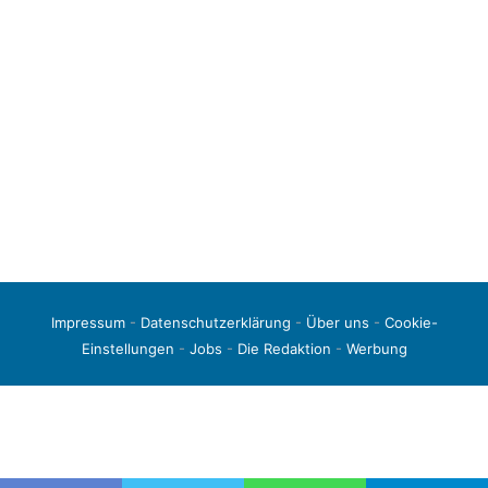
Impressum
-
Datenschutzerklärung
-
Über uns
-
Cookie-
Einstellungen
-
Jobs
-
Die Redaktion
-
Werbung
© 2026 liga3-online.de