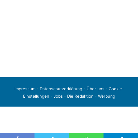
Impressum
-
Datenschutzerklärung
-
Über uns
-
Cookie-
Einstellungen
-
Jobs
-
Die Redaktion
-
Werbung
© 2026 liga3-online.de