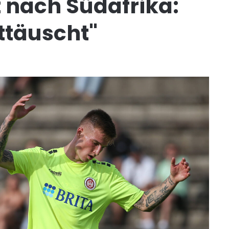
 nach Südafrika:
ttäuscht"