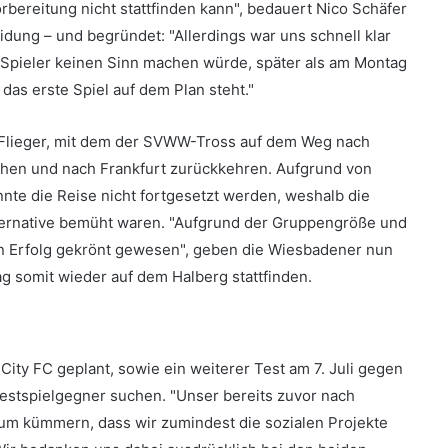
rbereitung nicht stattfinden kann", bedauert Nico Schäfer
idung – und begründet: "Allerdings war uns schnell klar
r Spieler keinen Sinn machen würde, später als am Montag
das erste Spiel auf dem Plan steht."
 Flieger, mit dem der SVWW-Tross auf dem Weg nach
ehen und nach Frankfurt zurückkehren. Aufgrund von
te die Reise nicht fortgesetzt werden, weshalb die
lternative bemüht waren. "Aufgrund der Gruppengröße und
von Erfolg gekrönt gewesen", geben die Wiesbadener nun
g somit wieder auf dem Halberg stattfinden.
ity FC geplant, sowie ein weiterer Test am 7. Juli gegen
stspielgegner suchen. "Unser bereits zuvor nach
arum kümmern, dass wir zumindest die sozialen Projekte