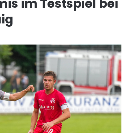
is im Testspiel bei
aig