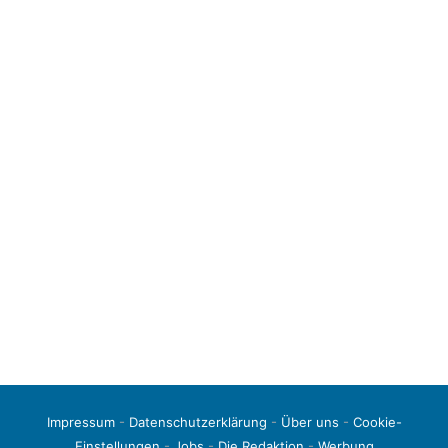
Impressum
-
Datenschutzerklärung
-
Über uns
-
Cookie-
Einstellungen
-
Jobs
-
Die Redaktion
-
Werbung