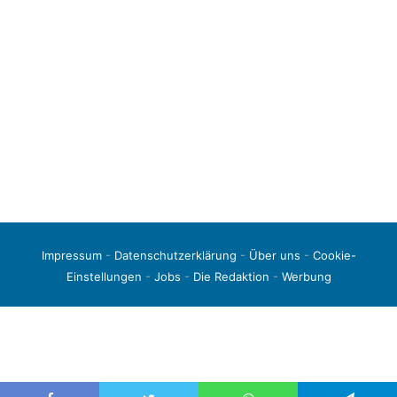
Impressum
-
Datenschutzerklärung
-
Über uns
-
Cookie-
Einstellungen
-
Jobs
-
Die Redaktion
-
Werbung
© 2026 liga3-online.de