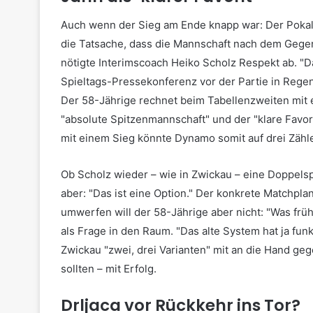
Auch wenn der Sieg am Ende knapp war: Der Pokaler
die Tatsache, dass die Mannschaft nach dem Gegen
nötigte Interimscoach Heiko Scholz Respekt ab. "Da
Spieltags-Pressekonferenz vor der Partie in Regensb
Der 58-Jährige rechnet beim Tabellenzweiten mit
"absolute Spitzenmannschaft" und der "klare Favor
mit einem Sieg könnte Dynamo somit auf drei Zähl
Ob Scholz wieder – wie in Zwickau – eine Doppelspi
aber: "Das ist eine Option." Der konkrete Matchpla
umwerfen will der 58-Jährige aber nicht: "Was früher
als Frage in den Raum. "Das alte System hat ja fun
Zwickau "zwei, drei Varianten" mit an die Hand geg
sollten – mit Erfolg.
Drljaca vor Rückkehr ins Tor?