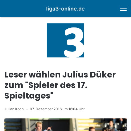
liga3-online.de
M
Leser wählen Julius Düker
zum "Spieler des 17.
Spieltages"
Julian Koch
07. Dezember 2016 um 16:04 Uhr