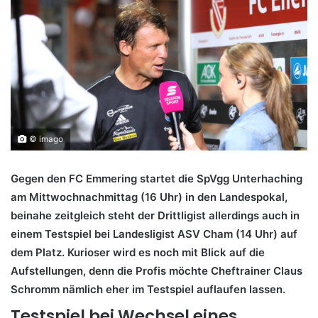
© imago
Gegen den FC Emmering startet die SpVgg Unterhaching
am Mittwochnachmittag (16 Uhr) in den Landespokal,
beinahe zeitgleich steht der Drittligist allerdings auch in
einem Testspiel bei Landesligist ASV Cham (14 Uhr) auf
dem Platz. Kurioser wird es noch mit Blick auf die
Aufstellungen, denn die Profis möchte Cheftrainer Claus
Schromm nämlich eher im Testspiel auflaufen lassen.
Testspiel bei Wechsel eines