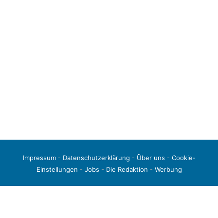
Impressum
-
Datenschutzerklärung
-
Über uns
-
Cookie-
Einstellungen
-
Jobs
-
Die Redaktion
-
Werbung
© 2026 liga3-online.de