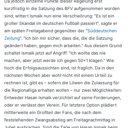
Da jedoch einzelne Punkte dieser Regelung erst
kurzfristig in die Satzung des BFV aufgenommen worden
sind, wittert Ismaik nun eine Verschwörung: "Es ist ein
großer Skandal im deutschen Fußball passiert", sagte er
am späten Freitagabend gegenüber der "
Süddeutschen
Zeitung
". "Ich bin mir sicher, dass die, die die Satzung
geändert haben, gegen mich arbeiten." Aus diesem Grund
schaltet Ismaik jetzt auf Angriff: "Ich wollte das nie
machen, aber jetzt werde ich gegen 50+1 klagen." Wie
hoch die Erfolgsaussichten sind, ist fraglich. Da in den
nächsten Wochen aber wohl nicht mit einem Urteil zu
rechnen ist, gibt es – sofern die Löwen die Zulassung für
die Regionalliga erhalten wollen – nur zwei Möglichkeiten:
Entweder Hasan Ismaik verzichtet auf seine Forderungen,
oder er verlässt den Verein. Für letztere Option plädiert
mittlerweile ein Großteil der Fans, die nach dem
feststehenden Zwangsabstieg am Freitagnachmittag in
Jubel ausbrachen. Sind die Tage von Hasan Ismaik beim