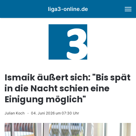
liga3-online.de
M
Ismaik äußert sich: "Bis spät
in die Nacht schien eine
Einigung möglich"
Julian Koch
04. Juni 2026 um 07:30 Uhr