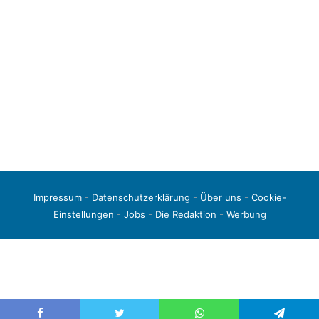
Impressum
-
Datenschutzerklärung
-
Über uns
-
Cookie-
Einstellungen
-
Jobs
-
Die Redaktion
-
Werbung
© 2026 liga3-online.de