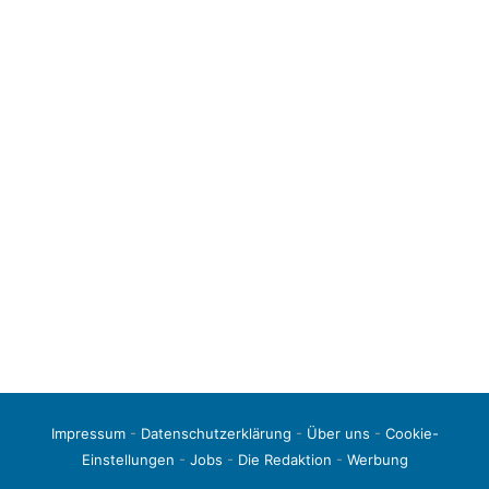
Impressum
-
Datenschutzerklärung
-
Über uns
-
Cookie-
Einstellungen
-
Jobs
-
Die Redaktion
-
Werbung