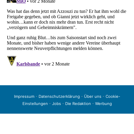
Impressum
-
Datenschutzerklärung
-
Über uns
-
Cookie-
Einstellungen
-
Jobs
-
Die Redaktion
-
Werbung
© 2026 liga3-online.de