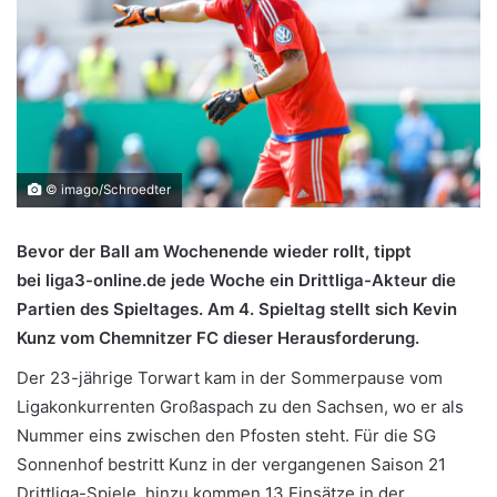
© imago/Schroedter
Bevor der Ball am Wochenende wieder rollt, tippt
bei liga3-online.de jede Woche ein Drittliga-Akteur die
Partien des Spieltages. Am 4. Spieltag stellt sich Kevin
Kunz vom Chemnitzer FC dieser Herausforderung.
Der 23-jährige Torwart kam in der Sommerpause vom
Ligakonkurrenten Großaspach zu den Sachsen, wo er als
Nummer eins zwischen den Pfosten steht. Für die SG
Sonnenhof bestritt Kunz in der vergangenen Saison 21
Drittliga-Spiele, hinzu kommen 13 Einsätze in der