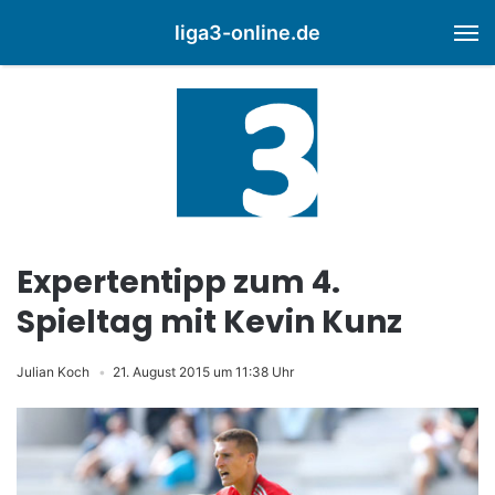
liga3-online.de
M
Expertentipp zum 4.
Spieltag mit Kevin Kunz
Julian Koch
21. August 2015 um 11:38 Uhr