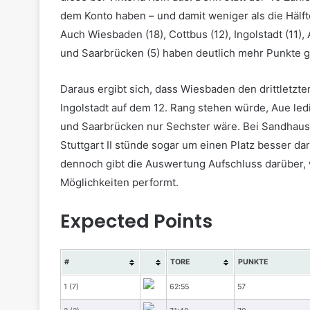
dem Konto haben – und damit weniger als die Hälfte.
Auch Wiesbaden (18), Cottbus (12), Ingolstadt (11), A
und Saarbrücken (5) haben deutlich mehr Punkte ge
Daraus ergibt sich, dass Wiesbaden den drittletzt
Ingolstadt auf dem 12. Rang stehen würde, Aue led
und Saarbrücken nur Sechster wäre. Bei Sandhause
Stuttgart II stünde sogar um einen Platz besser dar
dennoch gibt die Auswertung Aufschluss darüber, 
Möglichkeiten performt.
Expected Points
#
TORE
PUNKTE
1 (7)
62:55
57