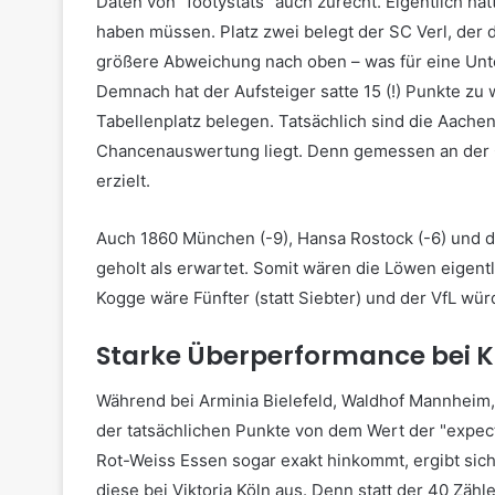
Daten von "footystats" auch zurecht. Eigentlich h
haben müssen. Platz zwei belegt der SC Verl, der
größere Abweichung nach oben – was für eine Unte
Demnach hat der Aufsteiger satte 15 (!) Punkte zu 
Tabellenplatz belegen. Tatsächlich sind die Aache
Chancenauswertung liegt. Denn gemessen an der Q
erzielt.
Auch 1860 München (-9), Hansa Rostock (-6) und d
geholt als erwartet. Somit wären die Löwen eigent
Kogge wäre Fünfter (statt Siebter) und der VfL wür
Starke Überperformance bei K
Während bei Arminia Bielefeld, Waldhof Mannheim,
der tatsächlichen Punkte von dem Wert der "expec
Rot-Weiss Essen sogar exakt hinkommt, ergibt sich
diese bei Viktoria Köln aus. Denn statt der 40 Zäh