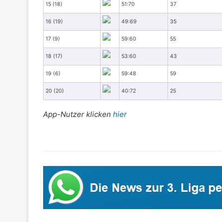
15 (18)
51:70
37
16 (19)
49:69
35
17 (9)
59:60
55
18 (17)
53:60
43
19 (6)
59:48
59
20 (20)
40:72
25
App-Nutzer klicken
hier