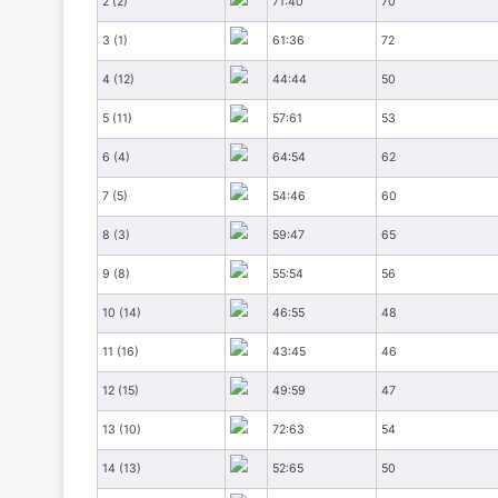
2 (2)
71:40
70
3 (1)
61:36
72
4 (12)
44:44
50
5 (11)
57:61
53
6 (4)
64:54
62
7 (5)
54:46
60
8 (3)
59:47
65
9 (8)
55:54
56
10 (14)
46:55
48
11 (16)
43:45
46
12 (15)
49:59
47
13 (10)
72:63
54
14 (13)
52:65
50