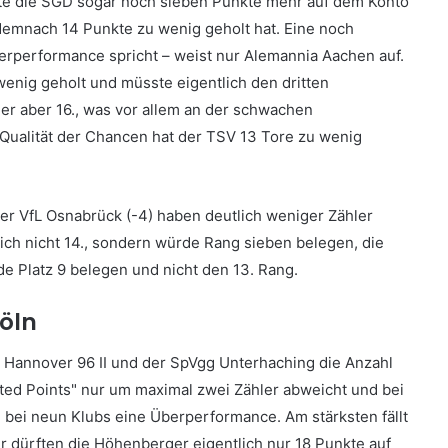
ätte die SGD sogar noch sieben Punkte mehr auf dem Konto
 demnach 14 Punkte zu wenig geholt hat. Eine noch
rperformance spricht – weist nur Alemannia Aachen auf.
wenig geholt und müsste eigentlich den dritten
ner aber 16., was vor allem an der schwachen
ualität der Chancen hat der TSV 13 Tore zu wenig
er VfL Osnabrück (-4) haben deutlich weniger Zähler
lich nicht 14., sondern würde Rang sieben belegen, die
de Platz 9 belegen und nicht den 13. Rang.
öln
 Hannover 96 II und der SpVgg Unterhaching die Anzahl
ted Points" nur um maximal zwei Zähler abweicht und bei
 bei neun Klubs eine Überperformance. Am stärksten fällt
ler dürften die Höhenberger eigentlich nur 18 Punkte auf