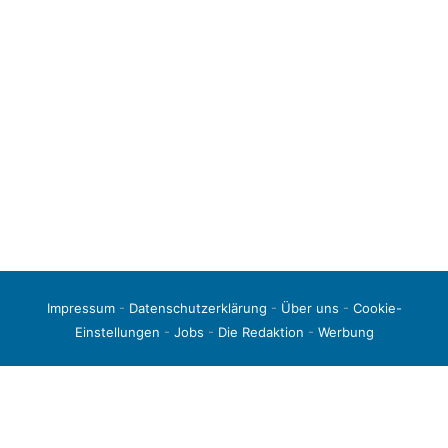
Impressum
-
Datenschutzerklärung
-
Über uns
-
Cookie-
Einstellungen
-
Jobs
-
Die Redaktion
-
Werbung
© 2026 liga3-online.de