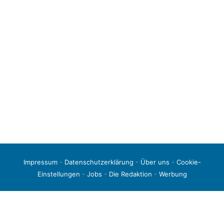
Impressum
-
Datenschutzerklärung
-
Über uns
-
Cookie-
Einstellungen
-
Jobs
-
Die Redaktion
-
Werbung
© 2026 liga3-online.de