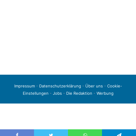
Impressum
-
Datenschutzerklärung
-
Über uns
-
Cookie-
Einstellungen
-
Jobs
-
Die Redaktion
-
Werbung
© 2026 liga3-online.de