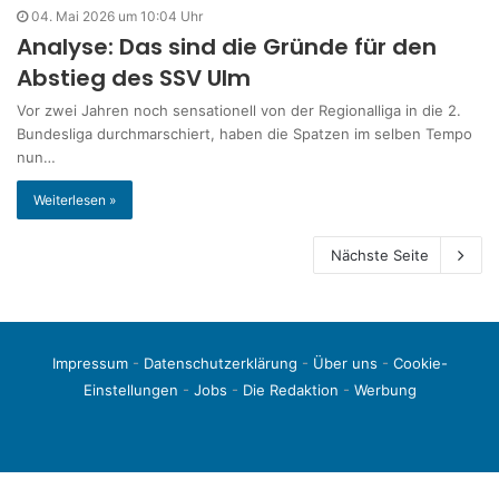
04. Mai 2026 um 10:04 Uhr
Analyse: Das sind die Gründe für den
Abstieg des SSV Ulm
Vor zwei Jahren noch sensationell von der Regionalliga in die 2.
Bundesliga durchmarschiert, haben die Spatzen im selben Tempo
nun…
Weiterlesen »
Nächste Seite
Impressum
-
Datenschutzerklärung
-
Über uns
-
Cookie-
Einstellungen
-
Jobs
-
Die Redaktion
-
Werbung
© 2026 liga3-online.de