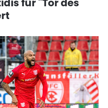
dis für "Tor des
rt