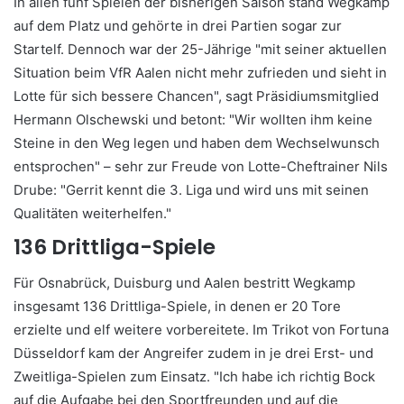
In allen fünf Spielen der bisherigen Saison stand Wegkamp
auf dem Platz und gehörte in drei Partien sogar zur
Startelf. Dennoch war der 25-Jährige "mit seiner aktuellen
Situation beim VfR Aalen nicht mehr zufrieden und sieht in
Lotte für sich bessere Chancen", sagt Präsidiumsmitglied
Hermann Olschewski und betont: "Wir wollten ihm keine
Steine in den Weg legen und haben dem Wechselwunsch
entsprochen" – sehr zur Freude von Lotte-Cheftrainer Nils
Drube: "Gerrit kennt die 3. Liga und wird uns mit seinen
Qualitäten weiterhelfen."
136 Drittliga-Spiele
Für Osnabrück, Duisburg und Aalen bestritt Wegkamp
insgesamt 136 Drittliga-Spiele, in denen er 20 Tore
erzielte und elf weitere vorbereitete. Im Trikot von Fortuna
Düsseldorf kam der Angreifer zudem in je drei Erst- und
Zweitliga-Spielen zum Einsatz. "Ich habe ich richtig Bock
auf die Aufgabe bei den Sportfreunden und auf die