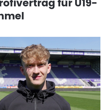
ofivertrag für U19-
ahmel