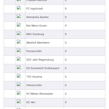
Preußen Münster
0
FC Ingolstadt
0
Alemannia Aachen
0
Rot-Weiss Essen
0
MSV Duisburg
0
Waldhof Mannheim
0
Fortuna Köln
0
SSV Jahn Regensburg
0
SG Sonnenhof Großaspach
0
TSV Havelse
0
Viktoria Köln
0
SV Wehen Wiesbaden
0
SC Verl
0