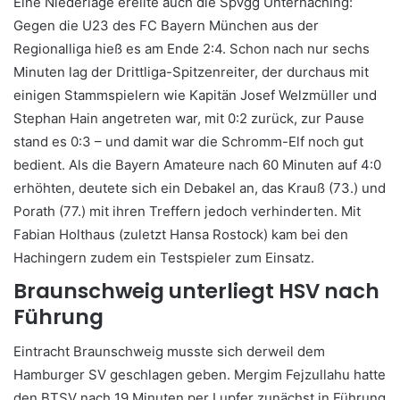
Eine Niederlage ereilte auch die SpVgg Unterhaching:
Gegen die U23 des FC Bayern München aus der
Regionalliga hieß es am Ende 2:4. Schon nach nur sechs
Minuten lag der Drittliga-Spitzenreiter, der durchaus mit
einigen Stammspielern wie Kapitän Josef Welzmüller und
Stephan Hain angetreten war, mit 0:2 zurück, zur Pause
stand es 0:3 – und damit war die Schromm-Elf noch gut
bedient. Als die Bayern Amateure nach 60 Minuten auf 4:0
erhöhten, deutete sich ein Debakel an, das Krauß (73.) und
Porath (77.) mit ihren Treffern jedoch verhinderten. Mit
Fabian Holthaus (zuletzt Hansa Rostock) kam bei den
Hachingern zudem ein Testspieler zum Einsatz.
Braunschweig unterliegt HSV nach
Führung
Eintracht Braunschweig musste sich derweil dem
Hamburger SV geschlagen geben. Mergim Fejzullahu hatte
den BTSV nach 19 Minuten per Lupfer zunächst in Führung