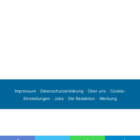
Impressum
-
Datenschutzerklärung
-
Über uns
-
Cookie-
Einstellungen
-
Jobs
-
Die Redaktion
-
Werbung
© 2026 liga3-online.de