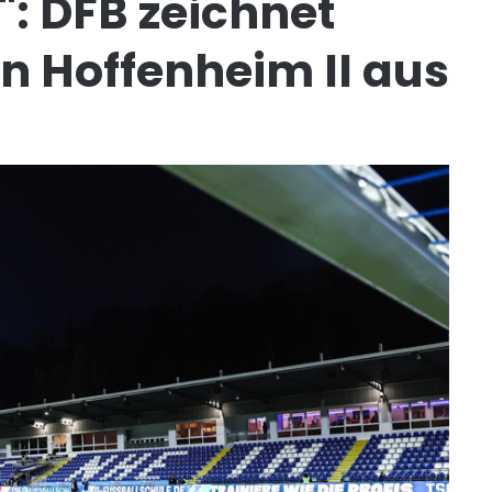
r": DFB zeichnet
n Hoffenheim II aus