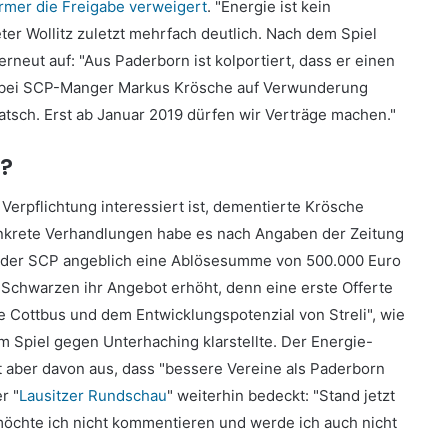
rmer die Freigabe verweigert
. "Energie ist kein
er Wollitz zuletzt mehrfach deutlich. Nach dem Spiel
neut auf: "Aus Paderborn ist kolportiert, dass er einen
ie bei SCP-Manger Markus Krösche auf Verwunderung
uatsch. Erst ab Januar 2019 dürfen wir Verträge machen."
o?
Verpflichtung interessiert ist, dementierte Krösche
" Konkrete Verhandlungen habe es nach Angaben der Zeitung
hl der SCP angeblich eine Ablösesumme von 500.000 Euro
u-Schwarzen ihr Angebot erhöht, denn eine erste Offerte
 Cottbus und dem Entwicklungspotenzial von Streli", wie
 Spiel gegen Unterhaching klarstellte. Der Energie-
t aber davon aus, dass "bessere Vereine als Paderborn
r "
Lausitzer Rundschau
" weiterhin bedeckt: "Stand jetzt
 möchte ich nicht kommentieren und werde ich auch nicht