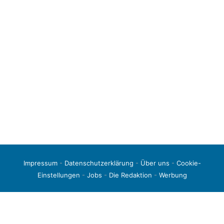
Impressum
-
Datenschutzerklärung
-
Über uns
-
Cookie-
Einstellungen
-
Jobs
-
Die Redaktion
-
Werbung
© 2026 liga3-online.de