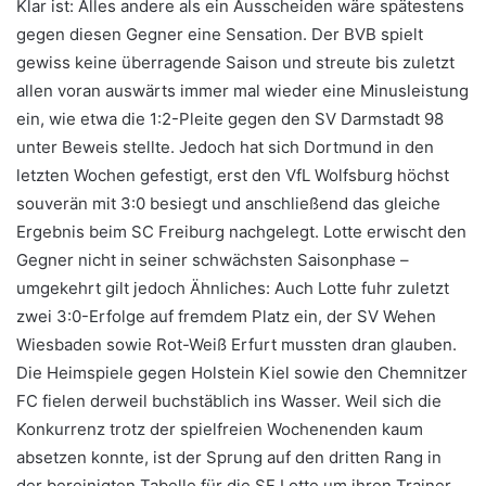
Klar ist: Alles andere als ein Ausscheiden wäre spätestens
gegen diesen Gegner eine Sensation. Der BVB spielt
gewiss keine überragende Saison und streute bis zuletzt
allen voran auswärts immer mal wieder eine Minusleistung
ein, wie etwa die 1:2-Pleite gegen den SV Darmstadt 98
unter Beweis stellte. Jedoch hat sich Dortmund in den
letzten Wochen gefestigt, erst den VfL Wolfsburg höchst
souverän mit 3:0 besiegt und anschließend das gleiche
Ergebnis beim SC Freiburg nachgelegt. Lotte erwischt den
Gegner nicht in seiner schwächsten Saisonphase –
umgekehrt gilt jedoch Ähnliches: Auch Lotte fuhr zuletzt
zwei 3:0-Erfolge auf fremdem Platz ein, der SV Wehen
Wiesbaden sowie Rot-Weiß Erfurt mussten dran glauben.
Die Heimspiele gegen Holstein Kiel sowie den Chemnitzer
FC fielen derweil buchstäblich ins Wasser. Weil sich die
Konkurrenz trotz der spielfreien Wochenenden kaum
absetzen konnte, ist der Sprung auf den dritten Rang in
der bereinigten Tabelle für die SF Lotte um ihren Trainer