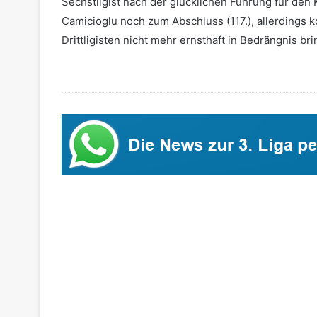
Sechstligist nach der glücklichen Führung für de
Camicioglu noch zum Abschluss (117.), allerdings k
Drittligisten nicht mehr ernsthaft in Bedrängnis br