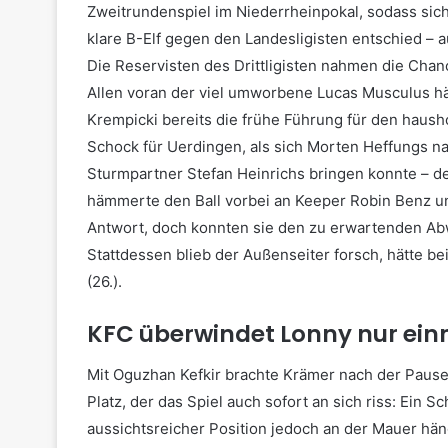
Zweitrundenspiel im Niederrheinpokal, sodass sic
klare B-Elf gegen den Landesligisten entschied – 
Die Reservisten des Drittligisten nahmen die Chan
Allen voran der viel umworbene Lucas Musculus h
Krempicki bereits die frühe Führung für den haush
Schock für Uerdingen, als sich Morten Heffungs n
Sturmpartner Stefan Heinrichs bringen konnte – d
hämmerte den Ball vorbei an Keeper Robin Benz unt
Antwort, doch konnten sie den zu erwartenden Ab
Stattdessen blieb der Außenseiter forsch, hätte 
(26.).
KFC überwindet Lonny nur ei
Mit Oguzhan Kefkir brachte Krämer nach der Pause
Platz, der das Spiel auch sofort an sich riss: Ein 
aussichtsreicher Position jedoch an der Mauer hän