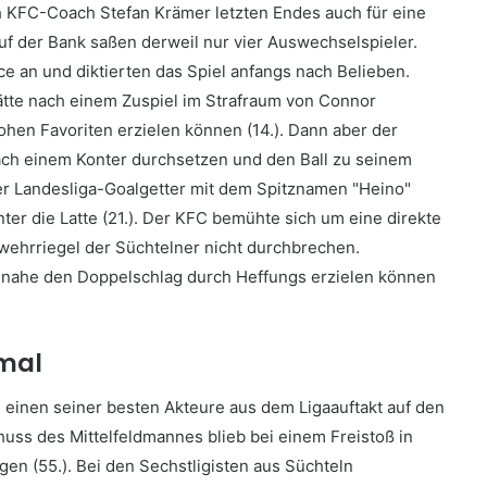
h KFC-Coach Stefan Krämer letzten Endes auch für eine
auf der Bank saßen derweil nur vier Auswechselspieler.
ce an und diktierten das Spiel anfangs nach Belieben.
ätte nach einem Zuspiel im Strafraum von Connor
ohen Favoriten erzielen können (14.). Dann aber der
ach einem Konter durchsetzen und den Ball zu seinem
er Landesliga-Goalgetter mit dem Spitznamen "Heino"
er die Latte (21.). Der KFC bemühte sich um eine direkte
wehrriegel der Süchtelner nicht durchbrechen.
beinahe den Doppelschlag durch Heffungs erzielen können
nmal
 einen seiner besten Akteure aus dem Ligaauftakt auf den
Schuss des Mittelfeldmannes blieb bei einem Freistoß in
gen (55.). Bei den Sechstligisten aus Süchteln