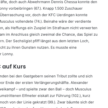
Kräfte, doch auch Abwehrmann Dennis Chessa konnte den
onny vorbeibringen (67.). Knapp 1.500 Zuschauer
ße Überraschung vor, doch der KFC Uerdingen konnte
 Musculus vollendete (74.). Beinahe wäre der verdiente
n, als Heffungs ein Zuspiel im Strafraum nicht verwerten
kam im Anschluss gleich zweimal die Chance, das Spiel zu
rn. Der Sechsligist pfiff längst aus dem letzten Loch,
cht zu ihren Gunsten nutzen. Es musste eine
r Lonny.
 auf Kurs
inden bei den Gastgebern seinen Tribut zollte und sich
vor Ende der ersten Verlängerungshälfte. Alexander
weikampf – und spielte zwar den Ball – doch Musculus
mstrittenen Elfmeter eiskalt zur Führung (102.), kurz
noch von der Linie gekratzt (99.). Zwar bäumte sich der