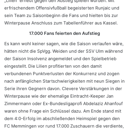
„Lilien“ erneut gegen den Abstieg spielen würden. Mit
erfrischendem Offensivfußball begeisterten Runjaic und
sein Team zu Saisonbeginn die Fans und hielten bis zur
Winterpause Anschluss zum Tabellenführer aus Kassel.
17.000 Fans feierten den Aufstieg
Es kann wohl keiner sagen, wie die Saison verlaufen wäre,
hätten nicht die SpVgg. Weiden und der SSV Ulm während
der Saison Insolvenz angemeldet und den Spielbetrieb
eingestellt. Die Lilien profitierten von den damit
verbundenen Punktverlusten der Konkurrenz und zogen
nach anfänglichen Startschwierigkeiten mit neun Siegen in
Serie ihren Gegnern davon. Clevere Verstärkungen in der
Winterpause wie der ehemalige Eintracht-Keeper Jan
Zimmermann oder Ex-Bundesligaprofi Abdelaziz Ahanfouf
waren ohne Frage ein Schlüssel dazu. Am Ende stand mit
dem 4:0-Erfolg im abschließenden Heimspiel gegen den
FC Memmingen vor rund 17.000 Zuschauern die verdiente,