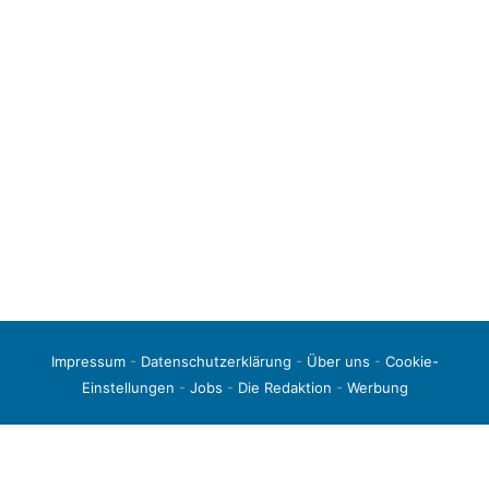
Impressum
-
Datenschutzerklärung
-
Über uns
-
Cookie-
Einstellungen
-
Jobs
-
Die Redaktion
-
Werbung