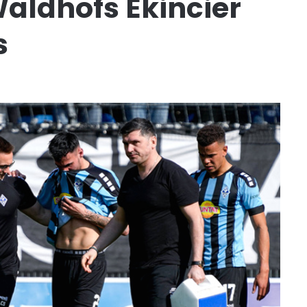
aldhofs Ekincier
s