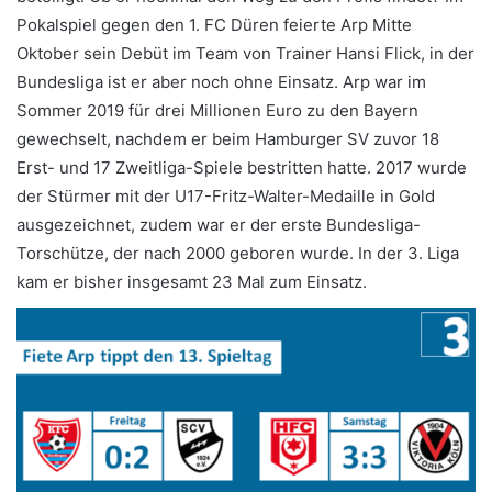
Pokalspiel gegen den 1. FC Düren feierte Arp Mitte
Oktober sein Debüt im Team von Trainer Hansi Flick, in der
Bundesliga ist er aber noch ohne Einsatz. Arp war im
Sommer 2019 für drei Millionen Euro zu den Bayern
gewechselt, nachdem er beim Hamburger SV zuvor 18
Erst- und 17 Zweitliga-Spiele bestritten hatte. 2017 wurde
der Stürmer mit der U17-Fritz-Walter-Medaille in Gold
ausgezeichnet, zudem war er der erste Bundesliga-
Torschütze, der nach 2000 geboren wurde. In der 3. Liga
kam er bisher insgesamt 23 Mal zum Einsatz.