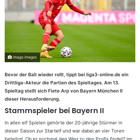
imago images
Bevor der Ball wieder rollt, tippt bei liga3-online.de ein
Drittliga-Akteur die Partien des Spieltages. Am 13.
Spieltag stellt sich Fiete Arp von Bayern München II
dieser Herausforderung.
Stammspieler bei Bayern II
In allen elf Spielen gehörte der 20-jährige Stürmer in
dieser Saison zur Startelf und war dabei an vier Toren
beteiligt. Ob er nochmal den Weg zu den Profis findet? Im