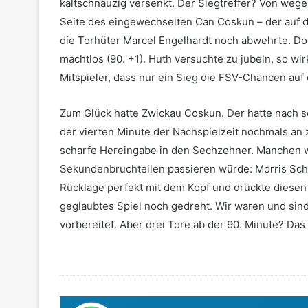
kaltschnäuzig versenkt. Der Siegtreffer? Von wege
Seite des eingewechselten Can Coskun – der auf di
die Torhüter Marcel Engelhardt noch abwehrte. Do
machtlos (90. +1). Huth versuchte zu jubeln, so wir
Mitspieler, dass nur ein Sieg die FSV-Chancen auf
Zum Glück hatte Zwickau Coskun. Der hatte nach se
der vierten Minute der Nachspielzeit nochmals an 
scharfe Hereingabe in den Sechzehner. Manchen w
Sekundenbruchteilen passieren würde: Morris Schröt
Rücklage perfekt mit dem Kopf und drückte diesen 
geglaubtes Spiel noch gedreht. Wir waren und sind 
vorbereitet. Aber drei Tore ab der 90. Minute? Das g