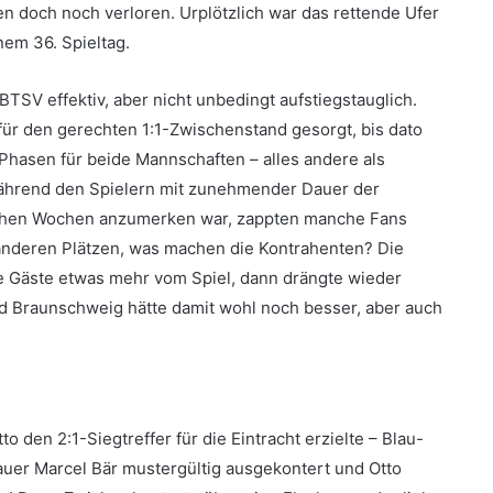
n doch noch verloren. Urplötzlich war das rettende Ufer
nem 36. Spieltag.
 BTSV effektiv, aber nicht unbedingt aufstiegstauglich.
n für den gerechten 1:1-Zwischenstand gesorgt, bis dato
 Phasen für beide Mannschaften – alles andere als
Während den Spielern mit zunehmender Dauer der
schen Wochen anzumerken war, zappten manche Fans
 anderen Plätzen, was machen die Kontrahenten? Die
ie Gäste etwas mehr vom Spiel, dann drängte wieder
nd Braunschweig hätte damit wohl noch besser, aber auch
o den 2:1-Siegtreffer für die Eintracht erzielte – Blau-
auer Marcel Bär mustergültig ausgekontert und Otto