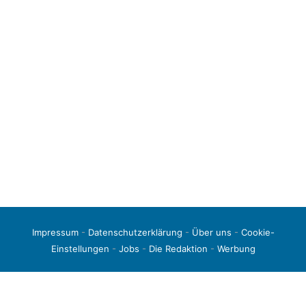
Impressum
-
Datenschutzerklärung
-
Über uns
-
Cookie-
Einstellungen
-
Jobs
-
Die Redaktion
-
Werbung